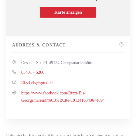
Karte anzeigen
ADDRESS & CONTACT
Oeseder Str. 91 49124 Georgsmarienhütte
05401 - 5266
ed.xmg@sie.izziR
https://www.facebook.com/Rizzi-Eis-
Georgsmarienh%C3%BCtte-191341634367489/
Italienische Eisspezialitäten aus natürlichen Zutaten nach alter