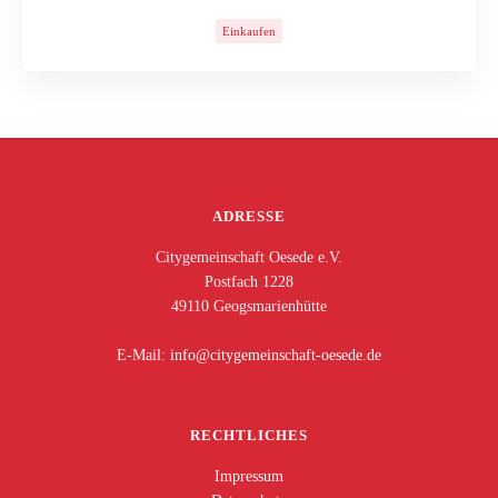
Einkaufen
ADRESSE
Citygemeinschaft Oesede e.V.
Postfach 1228
49110 Geogsmarienhütte
E-Mail:
ed.edeseo-tfahcsniemegytic@ofni
RECHTLICHES
Impressum